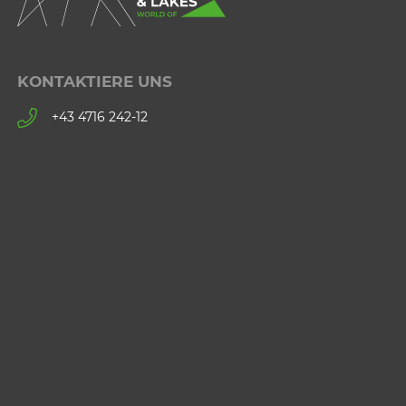
KONTAKTIERE UNS
+43 4716 242-12
info@lesachtal.com
Datenschutz
Impressum
AGB
NLW Tourismus Marketing GmbH